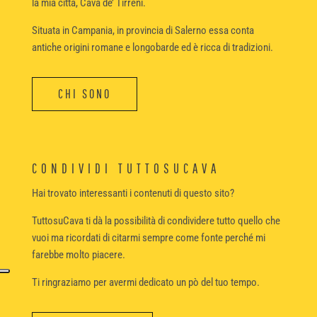
la mia città, Cava de’ Tirreni.
Situata in Campania, in provincia di Salerno essa conta
antiche origini romane e longobarde ed è ricca di tradizioni.
CHI SONO
CONDIVIDI TUTTOSUCAVA
Hai trovato interessanti i contenuti di questo sito?
TuttosuCava ti dà la possibilità di condividere tutto quello che
vuoi ma ricordati di citarmi sempre come fonte perché mi
farebbe molto piacere.
Ti ringraziamo per avermi dedicato un pò del tuo tempo.