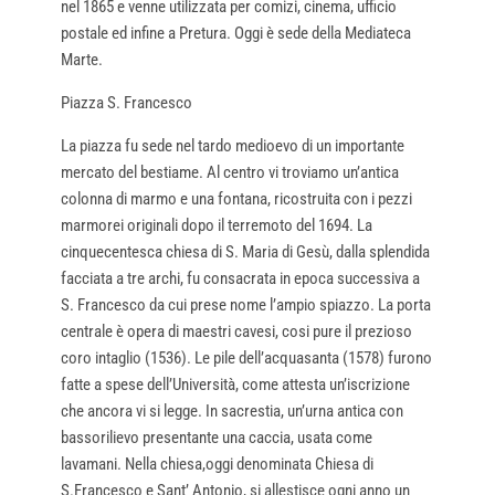
nel 1865 e venne utilizzata per comizi, cinema, ufficio
postale ed infine a Pretura. Oggi è sede della Mediateca
Marte.
Piazza S. Francesco
La piazza fu sede nel tardo medioevo di un importante
mercato del bestiame. Al centro vi troviamo un’antica
colonna di marmo e una fontana, ricostruita con i pezzi
marmorei originali dopo il terremoto del 1694. La
cinquecentesca chiesa di S. Maria di Gesù, dalla splendida
facciata a tre archi, fu consacrata in epoca successiva a
S. Francesco da cui prese nome l’ampio spiazzo. La porta
centrale è opera di maestri cavesi, cosi pure il prezioso
coro intaglio (1536). Le pile dell’acquasanta (1578) furono
fatte a spese dell’Università, come attesta un’iscrizione
che ancora vi si legge. In sacrestia, un’urna antica con
bassorilievo presentante una caccia, usata come
lavamani. Nella chiesa,oggi denominata Chiesa di
S.Francesco e Sant’ Antonio, si allestisce ogni anno un