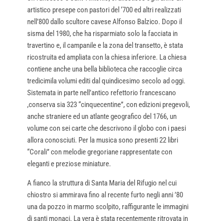
artistico presepe con pastori del ‘700 ed altri realizzati
nell’800 dallo scultore cavese Alfonso Balzico. Dopo il
sisma del 1980, che ha risparmiato solo la facciata in
travertino e, il campanile e la zona del transetto, è stata
ricostruita ed ampliata con la chiesa inferiore. La chiesa
contiene anche una bella biblioteca che raccoglie circa
tredicimila volumi editi dal quindicesimo secolo ad oggi.
Sistemata in parte nell’antico refettorio francescano
,conserva sia 323 “cinquecentine”, con edizioni pregevoli,
anche straniere ed un atlante geografico del 1766, un
volume con sei carte che descrivono il globo con i paesi
allora conosciuti. Per la musica sono presenti 22 libri
“Corali” con melodie gregoriane rappresentate con
eleganti e preziose miniature.
A fianco la struttura di Santa Maria del Rifugio nel cui
chiostro si ammirava fino al recente furto negli anni ’80
una da pozzo in marmo scolpito, raffigurante le immagini
di santi monaci. La vera è stata recentemente ritrovata in