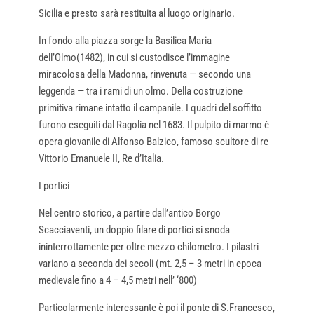
Sicilia e presto sarà restituita al luogo originario.
In fondo alla piazza sorge la Basilica Maria
dell’Olmo(1482), in cui si custodisce l’immagine
miracolosa della Madonna, rinvenuta — secondo una
leggenda — tra i rami di un olmo. Della costruzione
primitiva rimane intatto il campanile. I quadri del soffitto
furono eseguiti dal Ragolia nel 1683. Il pulpito di marmo è
opera giovanile di Alfonso Balzico, famoso scultore di re
Vittorio Emanuele II, Re d’Italia.
I portici
Nel centro storico, a partire dall’antico Borgo
Scacciaventi, un doppio filare di portici si snoda
ininterrottamente per oltre mezzo chilometro. I pilastri
variano a seconda dei secoli (mt. 2,5 – 3 metri in epoca
medievale fino a 4 – 4,5 metri nell’ ‘800)
Particolarmente interessante è poi il ponte di S.Francesco,