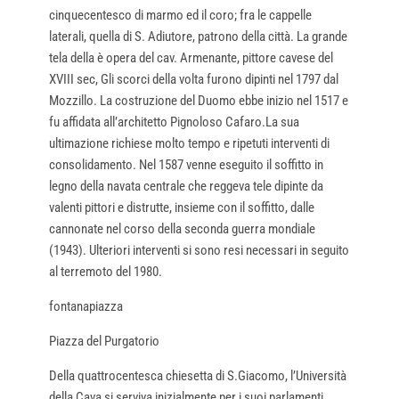
cinquecentesco di marmo ed il coro; fra le cappelle
laterali, quella di S. Adiutore, patrono della città. La grande
tela della è opera del cav. Armenante, pittore cavese del
XVIII sec, Gli scorci della volta furono dipinti nel 1797 dal
Mozzillo. La costruzione del Duomo ebbe inizio nel 1517 e
fu affidata all’architetto Pignoloso Cafaro.La sua
ultimazione richiese molto tempo e ripetuti interventi di
consolidamento. Nel 1587 venne eseguito il soffitto in
legno della navata centrale che reggeva tele dipinte da
valenti pittori e distrutte, insieme con il soffitto, dalle
cannonate nel corso della seconda guerra mondiale
(1943). Ulteriori interventi si sono resi necessari in seguito
al terremoto del 1980.
fontanapiazza
Piazza del Purgatorio
Della quattrocentesca chiesetta di S.Giacomo, l’Università
della Cava si serviva inizialmente per i suoi parlamenti