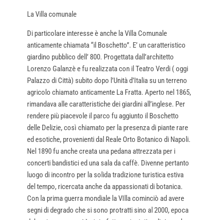
La Villa comunale
Di particolare interesse è anche la Villa Comunale
anticamente chiamata “il Boschetto”. E’ un caratteristico
giardino pubblico dell’ 800. Progettata dall’architetto
Lorenzo Galanzè e fu realizzata con il Teatro Verdi ( oggi
Palazzo di Città) subito dopo l’Unità d’Italia su un terreno
agricolo chiamato anticamente La Fratta. Aperto nel 1865,
rimandava alle caratteristiche dei giardini all’inglese. Per
rendere più piacevole il parco fu aggiunto il Boschetto
delle Delizie, così chiamato per la presenza di piante rare
ed esotiche, provenienti dal Reale Orto Botanico di Napoli.
Nel 1890 fu anche creata una pedana attrezzata per i
concerti bandistici ed una sala da caffè. Divenne pertanto
luogo di incontro per la solida tradizione turistica estiva
del tempo, ricercata anche da appassionati di botanica.
Con la prima guerra mondiale la VIlla cominciò ad avere
segni di degrado che si sono protratti sino al 2000, epoca