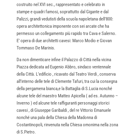
costruito nel XVI sec., rappresentato e celebrato in
stampe e quadri famosi, soprattutto dal Gigante e dal
Palizzi, grandi vedutisti della scuola napoletana dell’800:
opera architettonica imponente con sei arcate che ha
permesso un collegamento più rapido tra Cava e Salerno.
E’ opera di due architetti cavesi: Marco Modio e Giovan
Tommaso De Marinis.
Da non dimenticare infine il Palazzo di Città nella vicina
Piazza dedicata ad Eugenio Abbro, sindaco ventennale
della Città. L’edificio , ricavato dal Teatro Verdi , conserva
all’interno delle tele di Clemente Tafuri, tra cui la consegna
della pergamena bianca,e la Battaglia di S.Lucia nonché
alcune tele del maestro Matteo Apicella ( ad es. Autunno –
Inverno ) ed alcune tele raffiguranti personaggi storici
cavesi , di Giuseppe Garibaldi , del re Vittorio Emanuele
nonché una pala della Chiesa della Madonna di
Costantinopoli, rinvenuta nella Chiesa omonima nella zona
di S.Pietro.