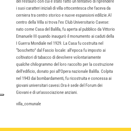
del restauro con cui è stato fatto un tentativo di riprendere
i suoi caratteri iniziali di villa ottocentesca che faceva da
cerniera tra centro storico e nuove espansioni edilizie.Al
centro della Villa si trova l’ex Club Universitario Cavese:
nato come Casa del Balilla, fu aperta al pubblico da Vittorio
Emanuele III quando inaugurò il monumento ai caduti della
I Guerra Mondiale nel 1929. La Casa fu costruita nel
“boschetto” dal Fascio locale: all’epoca fu imposto ai
coltivatori di tabacco di devolvere volontariamente
qualche chilogrammo del loro raccolto per la costruzione
dell’edificio, donato poi all’Opera nazionale Balilla. Colpita
nel 1943 dai bombardamenti, fu ricostruita e concessa ai
giovani universitari cavesi.Ora è sede del Forum dei
Giovani e di un’associazione anziani.
villa_comunale