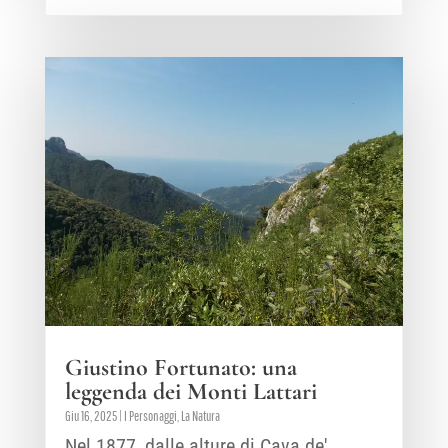
Giustino Fortunato: una
leggenda dei Monti Lattari
Giu 16, 2025
|
I Personaggi
,
La Natura
Nel 1877, dalle alture di Cava de'