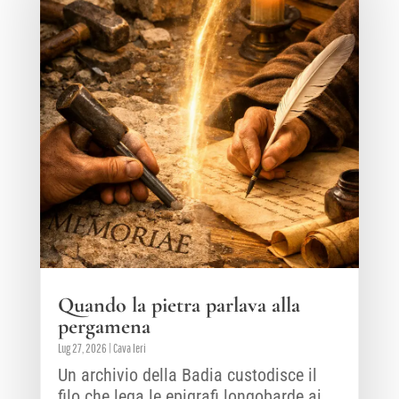
Quando la pietra parlava alla
pergamena
Lug 27, 2026
|
Cava Ieri
Un archivio della Badia custodisce il
filo che lega le epigrafi longobarde ai