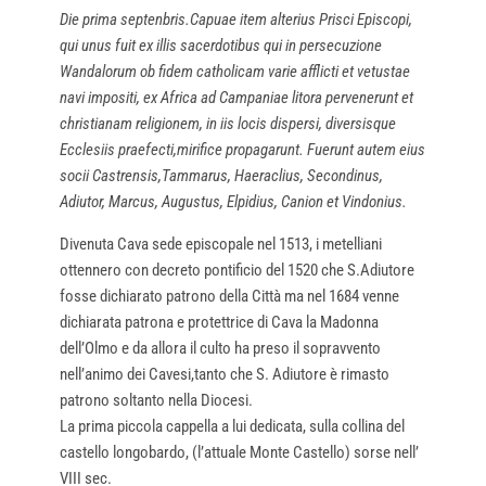
Die prima septenbris.Capuae item alterius Prisci Episcopi,
qui unus fuit ex illis sacerdotibus qui in persecuzione
Wandalorum ob fidem catholicam varie afflicti et vetustae
navi impositi, ex Africa ad Campaniae litora pervenerunt et
christianam religionem, in iis locis dispersi, diversisque
Ecclesiis praefecti,mirifice propagarunt. Fuerunt autem eius
socii Castrensis,Tammarus, Haeraclius, Secondinus,
Adiutor, Marcus, Augustus, Elpidius, Canion et Vindonius.
Divenuta Cava sede episcopale nel 1513, i metelliani
ottennero con decreto pontificio del 1520 che S.Adiutore
fosse dichiarato patrono della Città ma nel 1684 venne
dichiarata patrona e protettrice di Cava la Madonna
dell’Olmo e da allora il culto ha preso il sopravvento
nell’animo dei Cavesi,tanto che S. Adiutore è rimasto
patrono soltanto nella Diocesi.
La prima piccola cappella a lui dedicata, sulla collina del
castello longobardo, (l’attuale Monte Castello) sorse nell’
VIII sec.