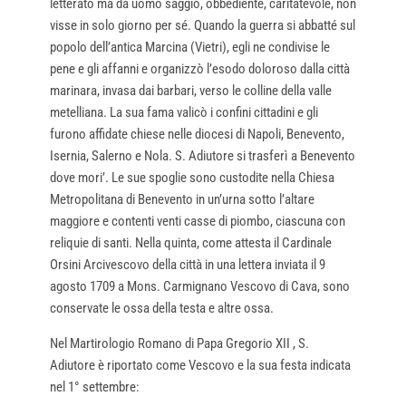
letterato ma da uomo saggio, obbediente, caritatevole, non
visse in solo giorno per sé. Quando la guerra si abbatté sul
popolo dell’antica Marcina (Vietri), egli ne condivise le
pene e gli affanni e organizzò l’esodo doloroso dalla città
marinara, invasa dai barbari, verso le colline della valle
metelliana. La sua fama valicò i confini cittadini e gli
furono affidate chiese nelle diocesi di Napoli, Benevento,
Isernia, Salerno e Nola. S. Adiutore si trasferì a Benevento
dove mori’. Le sue spoglie sono custodite nella Chiesa
Metropolitana di Benevento in un’urna sotto l’altare
maggiore e contenti venti casse di piombo, ciascuna con
reliquie di santi. Nella quinta, come attesta il Cardinale
Orsini Arcivescovo della città in una lettera inviata il 9
agosto 1709 a Mons. Carmignano Vescovo di Cava, sono
conservate le ossa della testa e altre ossa.
Nel Martirologio Romano di Papa Gregorio XII , S.
Adiutore è riportato come Vescovo e la sua festa indicata
nel 1° settembre: