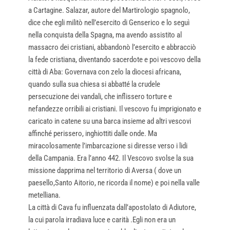
a Cartagine. Salazar, autore del Martirologio spagnolo,
dice che egli militò nell’esercito di Genserico e lo seguì
nella conquista della Spagna, ma avendo assistito al
massacro dei cristiani, abbandonò l’esercito e abbracciò
la fede cristiana, diventando sacerdote e poi vescovo della
città di Aba: Governava con zelo la diocesi africana,
quando sulla sua chiesa si abbatté la crudele
persecuzione dei vandali, che inflissero torture e
nefandezze orribili ai cristiani. Il vescovo fu imprigionato e
caricato in catene su una barca insieme ad altri vescovi
affinché perissero, inghiottiti dalle onde. Ma
miracolosamente l’imbarcazione si diresse verso i lidi
della Campania. Era l’anno 442. Il Vescovo svolse la sua
missione dapprima nel territorio di Aversa ( dove un
paesello,Santo Aitorio, ne ricorda il nome) e poi nella valle
metelliana.
La città di Cava fu influenzata dall’apostolato di Adiutore,
la cui parola irradiava luce e carità .Egli non era un