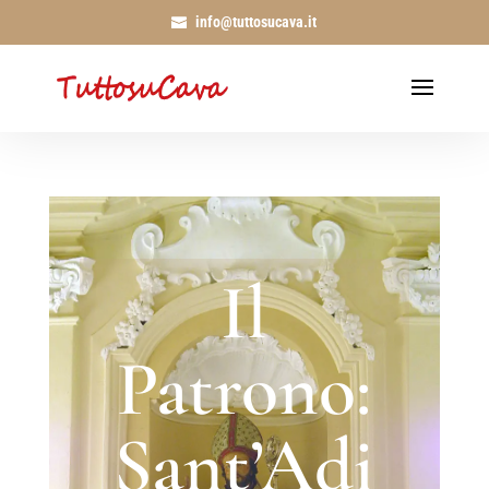
info@tuttosucava.it
Il
Patrono:
Sant’Adi