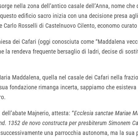
rge nella zona dell’antico casale dell’Anna, nome che 
 questo edificio sacro inizia con una decisione presa agli
te Carlo Rosselli di Castelnuovo Cilento, economo curato
hiesa dei Cafari (oggi conosciuta come “Maddalena vecch
he la rendeva frequente bersaglio di ladri, decise di sosti
aria Maddalena, quella nel casale dei Cafari nella frazio
a sua fondazione rimanga incerta, sappiamo che esisteva
ro.
 dell’abate Majnerio, attesta: “
Ecclesia sanctae Mariae Ma
VI Ind. 1352 de novo constructa per presbiterum Simonem C
e successivamente una parrocchia autonoma, ma la sua p