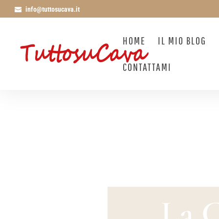
info@tuttosucava.it
HOME
IL MIO BLOG
CONTATTAMI
La C