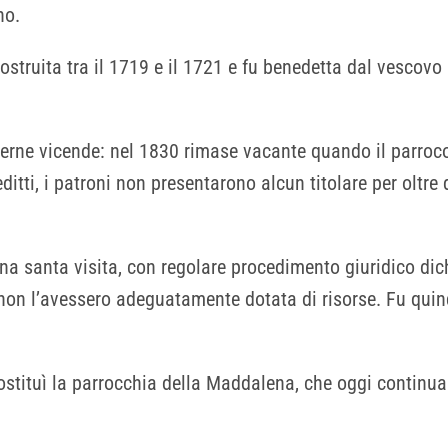
no.
struita tra il 1719 e il 1721 e fu benedetta dal vescovo
terne vicende: nel 1830 rimase vacante quando il parroc
ditti, i patroni non presentarono alcun titolare per oltr
una santa visita, con regolare procedimento giuridico dic
 non l’avessero adeguatamente dotata di risorse. Fu quin
ostituì la parrocchia della Maddalena, che oggi continua