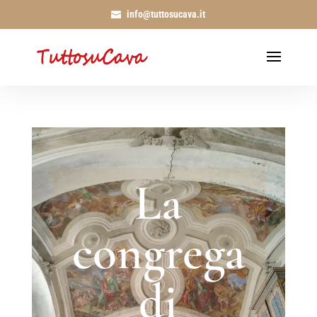
info@tuttosucava.it
La
congrega
di