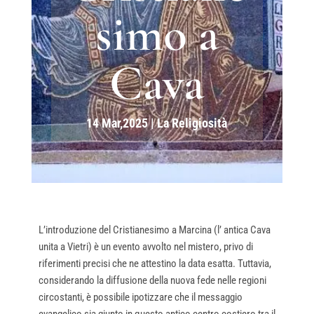
simo a
Cava
14 Mar,2025
|
La Religiosità
L’introduzione del Cristianesimo a Marcina (l’ antica Cava
unita a Vietri) è un evento avvolto nel mistero, privo di
riferimenti precisi che ne attestino la data esatta. Tuttavia,
considerando la diffusione della nuova fede nelle regioni
circostanti, è possibile ipotizzare che il messaggio
evangelico sia giunto in questo antico centro costiero tra il