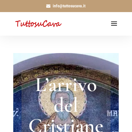
info@tuttosucava.it
L’arrivo
del
Cristiane