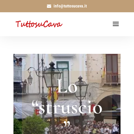
info@tuttosucava.it
Lo
“struscio
”