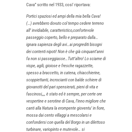
Cava” scritto nel 1933, cosi’ riportava:
Portici spaziosi ed ampi della mia bella Cava!
(…) avrebbero dovuto col tempo cedere terreno
all’ invidiabile, caratteristico,confortevole
passeggio coperto, bello e preparato dalla…
ignara sapienza degli avi…ai progrediti bisogni
dei contenti nipoti! Non è che già cinquant’anni
fa non si passeggiasse…Tutt’altro! Lo sciame di
vispe, agili, gioiose e fresche ragazzette,
spesso a braccetto, in catena, chiacchierine,
scoppiettanti, incrocianti con balde schiere di
giovanotti del pari spensierati, pieni di vita e
fascinosi,,,, è stato ed è sempre, per certe ore
vespertine e serotine di Cava, l’inno migliore che
canti alla Natura la erompente gioventu’ in fiore,
mossa dai cento villaggi a mescolarsi e
confondersi con quella del Borgo in un dilettoso
turbinare, variopinto e mutevole… si