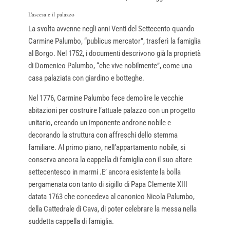
L’ascesa e il palazzo
La svolta avvenne negli anni Venti del Settecento quando
Carmine Palumbo, “publicus mercator”, trasferì la famiglia
al Borgo. Nel 1752, i documenti descrivono già la proprietà
di Domenico Palumbo, “che vive nobilmente”, come una
casa palaziata con giardino e botteghe.
Nel 1776, Carmine Palumbo fece demolire le vecchie
abitazioni per costruire l’attuale palazzo con un progetto
unitario, creando un imponente androne nobile e
decorando la struttura con affreschi dello stemma
familiare. Al primo piano, nell’appartamento nobile, si
conserva ancora la cappella di famiglia con il suo altare
settecentesco in marmi .E’ ancora esistente la bolla
pergamenata con tanto di sigillo di Papa Clemente XIII
datata 1763 che concedeva al canonico Nicola Palumbo,
della Cattedrale di Cava, di poter celebrare la messa nella
suddetta cappella di famiglia.