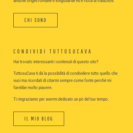
antiche origini romane e longobarde ed è ricca di tradizioni.
CHI SONO
CONDIVIDI TUTTOSUCAVA
Hai trovato interessanti i contenuti di questo sito?
TuttosuCava ti dà la possibilità di condividere tutto quello che
vuoi ma ricordati di citarmi sempre come fonte perché mi
farebbe molto piacere.
Ti ringraziamo per avermi dedicato un pò del tuo tempo.
IL MIO BLOG