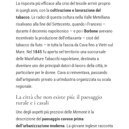
La risposta più efficace alla crisi del tessile arrivò proprio
in quegli anni, con la
coltivazione e lavorazione del
tabacco
. Le radici di questa coltura nella Valle Metelliana
risalivano alla fine del Settecento, quando i Francesi —
durante il decennio napoleonico — e poi i
Borbone
avevano
incentivato la produzione dell’
erbasanta
— cioè del
tabacco da fiuto — in tutta la fascia da Cava fino a Vietri sul
Mare. Nel
1845
fu aperta nel territorio una succursale
delle Manifatture Tabacchi napoletane, destinata a
diventare uno dei principali datori di lavoro della città, in
particolare per le donne. Cava si reinventava, passando
dall’artigianato privato a un’industria organizzata su scala
regionale.
La città che non esiste più: il paesaggio
rurale e i casali
Uno degli aspetti più preziosi delle
Memorie
è la
descrizione del
paesaggio cavese prima
dell’urbanizzazione moderna
. La giovane inglese racconta