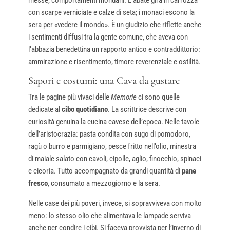
con scarpe verniciate e calze di seta; i monaci escono la
sera per «vedere il mondo». È un giudizio che riflette anche
i sentimenti diffusi tra la gente comune, che aveva con
l’abbazia benedettina un rapporto antico e contraddittorio:
ammirazione e risentimento, timore reverenziale e ostilità.
Sapori e costumi: una Cava da gustare
Tra le pagine più vivaci delle
Memorie
ci sono quelle
dedicate al
cibo quotidiano
. La scrittrice descrive con
curiosità genuina la cucina cavese dell’epoca. Nelle tavole
dell’aristocrazia: pasta condita con sugo di pomodoro,
ragù o burro e parmigiano, pesce fritto nell’olio, minestra
di maiale salato con cavoli, cipolle, aglio, finocchio, spinaci
e cicoria. Tutto accompagnato da grandi quantità di
pane
fresco
, consumato a mezzogiorno e la sera.
Nelle case dei più poveri, invece, si sopravviveva con molto
meno: lo stesso olio che alimentava le lampade serviva
anche per condire i cibi. Si faceva provvista per l’inverno di