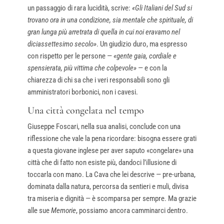
un passaggio di rara lucidità, scrive:
«Gli Italiani del Sud si
trovano ora in una condizione, sia mentale che spirituale, di
gran lunga più arretrata di quella in cui noi eravamo nel
diciassettesimo secolo»
. Un giudizio duro, ma espresso
con rispetto per le persone —
«gente gaia, cordiale e
spensierata, più vittima che colpevole»
— e con la
chiarezza di chi sa che i veri responsabili sono gli
amministratori borbonici, non i cavesi.
Una città congelata nel tempo
Giuseppe Foscari, nella sua analisi, conclude con una
riflessione che vale la pena ricordare: bisogna essere grati
a questa giovane inglese per aver saputo «congelare» una
città che di fatto non esiste più, dandoci l’illusione di
toccarla con mano. La Cava che lei descrive — pre-urbana,
dominata dalla natura, percorsa da sentieri e muli, divisa
tra miseria e dignità — è scomparsa per sempre. Ma grazie
alle sue
Memorie
, possiamo ancora camminarci dentro.