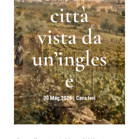
città
vista da
un’ingles
e
30 Mag,2026
|
Cava Ieri