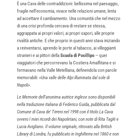
È una Cava delle contraddizioni: bellissima nel paesaggio,
fragile nell’economia, vivace nelle relazioni umane, lenta
ad accettare il cambiamento. Una comunità che nel mezzo
di una crisi profonda cercava di restare se stessa,
aggrappata ai propri valori, ai propri sapori, alle proprie
rivalità antiche. E che proprio in questi anni stava iniziando
a reinventarsi, aprendo le porte al tabacco, ai villeggianti
stranieri e ai pittori della
Scuola di Posillipo
— quei
viaggiatori che percorrevano la Costiera Amalfitana e si
fermavano nella Valle Metelliana, definendola con parole
memorabili:
«Una valle delle Alpi illuminata dal sole di
Napoli»
.
Le Memorie dell’anonima autrice inglese sono disponibili
nella traduzione italiana di Federico Guida, pubblicata dal
Comune di Cava de’ Tirreni nel 1998 con il titolo La Cava
ovvero I miei ricordi dei Napoletani, con note di Rita Taglé e
Lucia Avigliano. Il volume originale, ritrovato alla British
Library di Londra, fu pubblicato in Inghilterra nel 1860 e non