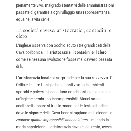
pienamente vivo, malgrado i tentativi delle amministrazioni
passate di garantire a ogni villaggio una rappresentanza
equa nella vita civile.
La società cavese: aristocratici, contadini e
clero
L’inglese osserva con occhio acuto i tre grandi ceti della
Cava borbonica —
l’aristocrazia, i contadini e il clero
—
come se nessuna rivoluzione fosse mai davvero passata
di lì.
L’
aristocrazia locale
la sorprende per la sua rozzezza. Gli
Orilia e le altre famiglie benestanti vivono in ambienti
sporchi e polverosi, accettano condizioni igieniche che a
un’inglese sembrano incomprensibili. Alcuni sono
analfabeti, eppure si trasformano per le feste cittadine,
dove le signore della Cava-bene sfoggiano abiti eleganti e
«curiose quanto improponibili acconciature»
, imitando la
moda napoletana. L’aristocrazia cavese, del resto, aveva