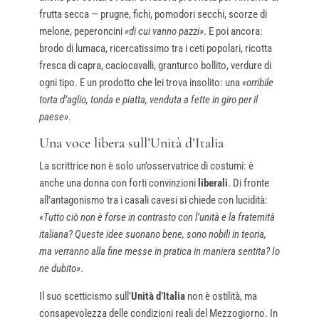
frutta secca — prugne, fichi, pomodori secchi, scorze di
melone, peperoncini
«di cui vanno pazzi»
. E poi ancora:
brodo di lumaca, ricercatissimo tra i ceti popolari, ricotta
fresca di capra, caciocavalli, granturco bollito, verdure di
ogni tipo. E un prodotto che lei trova insolito: una
«orribile
torta d’aglio, tonda e piatta, venduta a fette in giro per il
paese»
.
Una voce libera sull’Unità d’Italia
La scrittrice non è solo un’osservatrice di costumi: è
anche una donna con forti convinzioni
liberali
. Di fronte
all’antagonismo tra i casali cavesi si chiede con lucidità:
«Tutto ciò non è forse in contrasto con l’unità e la fraternità
italiana? Queste idee suonano bene, sono nobili in teoria,
ma verranno alla fine messe in pratica in maniera sentita? Io
ne dubito»
.
Il suo scetticismo sull’
Unità d’Italia
non è ostilità, ma
consapevolezza delle condizioni reali del Mezzogiorno. In