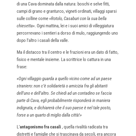
di una Cava dominata dalla natura: boschi e selve fitti,
campi di grano e granturco, vigneti ordinati, villaggi sparsi
sulle colline come
«Rotolo, Casaburi con la sua bella
chiesetta»
. Ogni mattina, lei e i suoi amici di villeggiatura
percorrevano i sentieri a dorso di mulo, raggiungendo uno
dopo l’altro i casali della valle.
Ma il distacco tra il centro e le frazioni era un dato di fatto,
fisico e mentale insieme. La scrittrice lo cattura in una
frase:
«Ogni villaggio guarda a quello vicino come ad un paese
straniero: non c’è solidarietà o amicizia fra gli abitanti
dell’uno e dell’altro. Se chiedi ad un contadino se faccia
parte di Cava, egli probabilmente risponderà in maniera
indignata, e dichiarerà che il suo paese è nel tale posto,
forse a un quarto di miglio dalla città!»
L’
antagonismo fra casali
, quella rivalità radicata tra
distretti e famiglie che si trascinava da secoli, era ancora