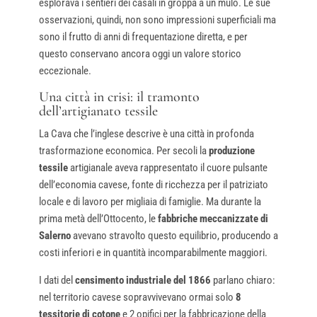
esplorava i sentieri dei casali in groppa a un mulo. Le sue
osservazioni, quindi, non sono impressioni superficiali ma
sono il frutto di anni di frequentazione diretta, e per
questo conservano ancora oggi un valore storico
eccezionale.
Una città in crisi: il tramonto
dell’artigianato tessile
La Cava che l’inglese descrive è una città in profonda
trasformazione economica. Per secoli la
produzione
tessile
artigianale aveva rappresentato il cuore pulsante
dell’economia cavese, fonte di ricchezza per il patriziato
locale e di lavoro per migliaia di famiglie. Ma durante la
prima metà dell’Ottocento, le
fabbriche meccanizzate di
Salerno
avevano stravolto questo equilibrio, producendo a
costi inferiori e in quantità incomparabilmente maggiori.
I dati del
censimento industriale del 1866
parlano chiaro:
nel territorio cavese sopravvivevano ormai solo
8
tessitorie di cotone
e 2 opifici per la fabbricazione della