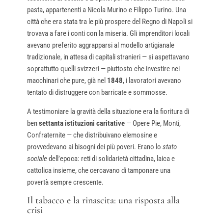
pasta, appartenenti a Nicola Murino e Filippo Turino. Una
città che era stata tra le più prospere del Regno di Napoli si
trovava a fare i conti con la miseria. Gli imprenditori locali
avevano preferito aggrapparsi al modello artigianale
tradizionale, in attesa di capitali stranieri — si aspettavano
soprattutto quelli svizzeri — piuttosto che investire nei
macchinari che pure, già nel
1848
, i lavoratori avevano
tentato di distruggere con barricate e sommosse.
A testimoniare la gravità della situazione era la fioritura di
ben
settanta istituzioni caritative
— Opere Pie, Monti,
Confraternite — che distribuivano elemosine e
provvedevano ai bisogni dei più poveri. Erano lo
stato
sociale
dell’epoca: reti di solidarietà cittadina, laica e
cattolica insieme, che cercavano di tamponare una
povertà sempre crescente.
Il tabacco e la rinascita: una risposta alla
crisi