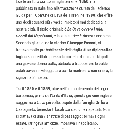
Esiste un libro scritto in Inghilterra nel
1860
, mai
pubblicato in Italia fino alla traduzione curata da Federico
Guida per il Comune di Cava de’ Tirreni nel
1998
, che offre
uno degli sguardi più vivaci e impietosi mai dedicati alla
nostra città. Il titolo originale è
La Cava ovvero I miei
ricordi dei Napoletani
, e la sua autrice è rimasta anonima.
Secondo gli studi dello storico
Giuseppe Foscari
, si
trattava molto probabilmente della
figlia di un diplomatico
inglese
accreditato presso la corte borbonica di Napoli:
una giovane donna colta, abituata a trascorrere le calde
estati cavesi in villeggiatura con la madre e la cameriera, la
signorina Simpson.
Tra il
1850 e il 1859
, cioè nell’ultimo decennio del regno
borbonico, prima dell’Unità d’Italia, questa giovane inglese
soggiornò a Cava più volte, ospite della famiglia
Orilia
a
Castagneto, benestanti locali conosciuti e rispettati. Non
si trattava di una visitatrice di passaggio: tornava ogni
estate, stringeva amicizie, imparava il napoletano,