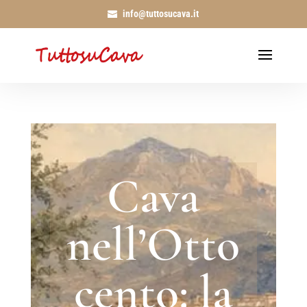
info@tuttosucava.it
Cava
nell’Otto
cento: la