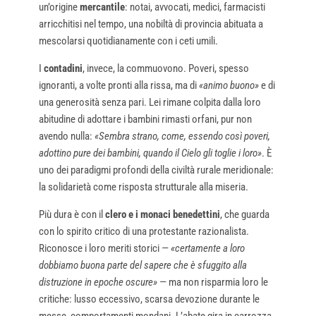
un’origine
mercantile
: notai, avvocati, medici, farmacisti
arricchitisi nel tempo, una nobiltà di provincia abituata a
mescolarsi quotidianamente con i ceti umili.
I
contadini
, invece, la commuovono. Poveri, spesso
ignoranti, a volte pronti alla rissa, ma di
«animo buono»
e di
una generosità senza pari. Lei rimane colpita dalla loro
abitudine di adottare i bambini rimasti orfani, pur non
avendo nulla:
«Sembra strano, come, essendo così poveri,
adottino pure dei bambini, quando il Cielo gli toglie i loro»
. È
uno dei paradigmi profondi della civiltà rurale meridionale:
la solidarietà come risposta strutturale alla miseria.
Più dura è con il
clero e i monaci benedettini
, che guarda
con lo spirito critico di una protestante razionalista.
Riconosce i loro meriti storici —
«certamente a loro
dobbiamo buona parte del sapere che è sfuggito alla
distruzione in epoche oscure»
— ma non risparmia loro le
critiche: lusso eccessivo, scarsa devozione durante le
messe, comportamenti mondani. L’abate gira in carrozza