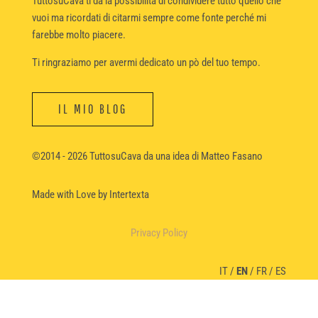
TuttosuCava ti dà la possibilità di condividere tutto quello che
vuoi ma ricordati di citarmi sempre come fonte perché mi
farebbe molto piacere.
Ti ringraziamo per avermi dedicato un pò del tuo tempo.
IL MIO BLOG
©2014 - 2026 TuttosuCava da una idea di Matteo Fasano
Made with Love
by Intertexta
Privacy Policy
IT
/
EN
/
FR
/
ES