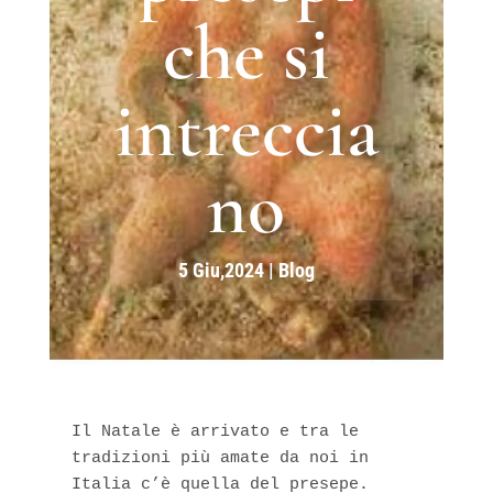
che si
intreccia
no
5 Giu,2024
|
Blog
Il Natale è arrivato e tra le 
tradizioni più amate da noi in 
Italia c’è quella del presepe.
