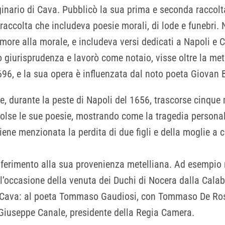
ginario di Cava. Pubblicò la sua prima e seconda raccolt
raccolta che includeva poesie morali, di lode e funebri.
ore alla morale, e includeva versi dedicati a Napoli e Ca
iò giurisprudenza e lavorò come notaio, visse oltre la m
 1696, e la sua opera è influenzata dal noto poeta Giovan 
e, durante la peste di Napoli del 1656, trascorse cinque
colse le sue poesie, mostrando come la tragedia personal
, viene menzionata la perdita di due figli e della moglie 
ferimento alla sua provenienza metelliana. Ad esempio ne
ll’occasione della venuta dei Duchi di Nocera dalla Calab
 la Cava: al poeta Tommaso Gaudiosi, con Tommaso De Ros
 Giuseppe Canale, presidente della Regia Camera.