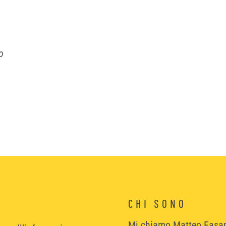
no
CHI SONO
Mi chiamo Matteo Fasa