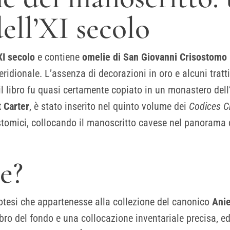
ll’XI secolo
XI secolo
e contiene
omelie di San Giovanni Crisostomo
ridionale. L’assenza di decorazioni in oro e alcuni tratt
 il libro fu quasi certamente copiato in un monastero dell
t Carter
, è stato inserito nel quinto volume dei
Codices C
tomici, collocando il manoscritto cavese nel panorama de
e?
potesi che appartenesse alla collezione del canonico
Anie
ro del fondo e una collocazione inventariale precisa, ed