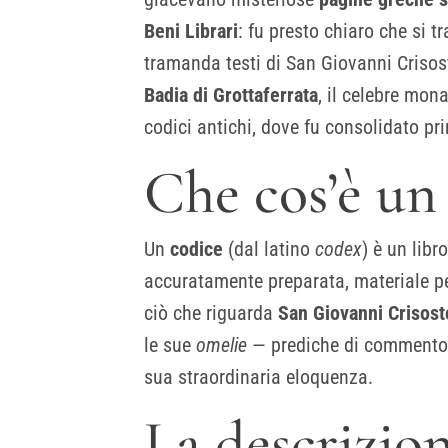
Beni Librari
: fu presto chiaro che si t
tramanda testi di San Giovanni Crisos
Badia di Grottaferrata
, il celebre mon
codici antichi, dove fu consolidato pri
Che cos’è un
Un
codice
(dal latino
codex
) è un libr
accuratamente preparata, materiale per
ciò che riguarda
San Giovanni Crisos
le sue
omelie
— prediche di commento a
sua straordinaria eloquenza.
La descrizio