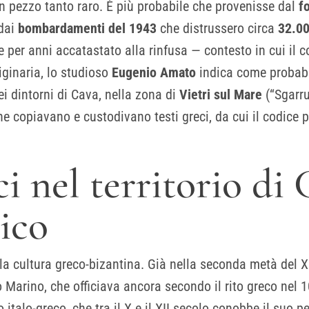
un pezzo tanto raro. È più probabile che provenisse dal
f
 dai
bombardamenti del 1943
che distrussero circa
32.00
se per anni accatastato alla rinfusa — contesto in cui il c
iginaria, lo studioso
Eugenio Amato
indica come probabi
ei dintorni di Cava, nella zona di
Vietri sul Mare
(“Sgarru
che copiavano e custodivano testi greci, da cui il codice 
i nel territorio di 
rico
alla cultura greco-bizantina. Già nella seconda metà del 
arino, che officiava ancora secondo il rito greco nel 1
lo-greco, che tra il X e il XII secolo conobbe il suo per