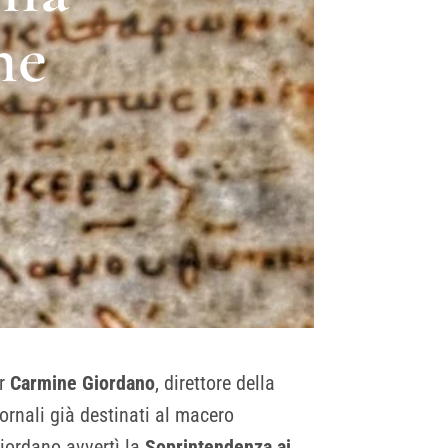
ne
or
Carmine Giordano
, direttore della
iornali già destinati al macero
 Giordano avvertì la
Soprintendenza ai