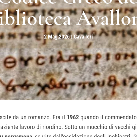
iblioteca Avallo
2 Mag,2026
|
Cava Ieri
scite da un romanzo. Era il
1962
quando il commendat
paziente lavoro di riordino. Sotto un mucchio di vecchi g
su pergamena
, scurite dall’ossidazione degli inchiostri.