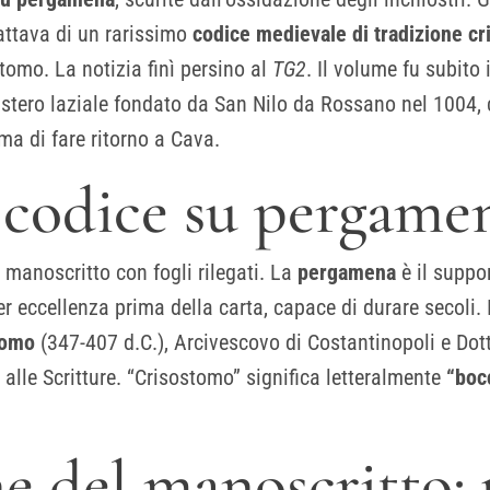
rattava di un rarissimo
codice medievale di tradizione c
tomo. La notizia finì persino al
TG2
. Il volume fu subito
astero laziale fondato da San Nilo da Rossano nel 1004, c
ma di fare ritorno a Cava.
 codice su pergame
o manoscritto con fogli rilegati. La
pergamena
è il suppor
 eccellenza prima della carta, capace di durare secoli. 
tomo
(347-407 d.C.), Arcivescovo di Costantinopoli e Dott
lle Scritture. “Crisostomo” significa letteralmente
“boc
ne del manoscritto: