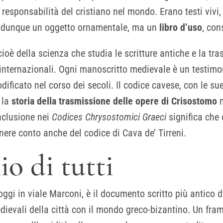
a responsabilità del cristiano nel mondo. Erano testi vivi, 
a dunque un oggetto ornamentale, ma un
libro d’uso
, con
ioè della scienza che studia le scritture antiche e la tra
i internazionali. Ogni manoscritto medievale è un testim
ificato nel corso dei secoli. Il codice cavese, con le sue 
e la
storia della trasmissione delle opere di Crisostomo
n
inclusione nei
Codices Chrysostomici Graeci
significa che 
ere conto anche del codice di Cava de’ Tirreni.
o di tutti
oggi in viale Marconi, è il documento scritto più antico d
ievali della città con il mondo greco-bizantino. Un fra