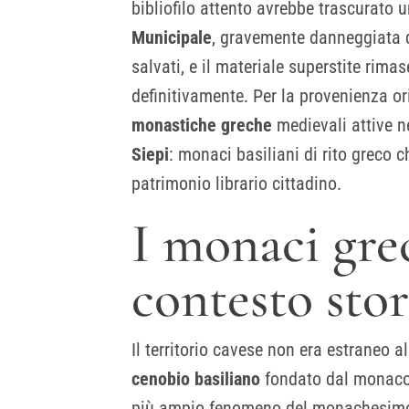
bibliofilo attento avrebbe trascurato 
Municipale
, gravemente danneggiata
salvati, e il materiale superstite rima
definitivamente. Per la provenienza or
monastiche greche
medievali attive n
Siepi
: monaci basiliani di rito greco 
patrimonio librario cittadino.
I monaci grec
contesto sto
Il territorio cavese non era estraneo 
cenobio basiliano
fondato dal monaco M
più ampio fenomeno del monachesimo ita