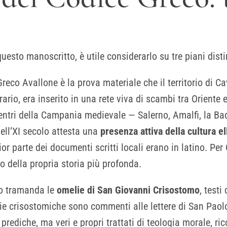
uesto manoscritto, è utile considerarlo su tre piani dis
 Greco Avallone è la prova materiale che il territorio di C
trario, era inserito in una rete viva di scambi tra Orient
centri della Campania medievale — Salerno, Amalfi, la Bad
ell’XI secolo attesta una
presenza attiva della cultura el
or parte dei documenti scritti locali erano in latino. Pe
o della propria storia più profonda.
to tramanda le
omelie di San Giovanni Crisostomo
, testi
lie crisostomiche sono commenti alle lettere di San Paolo 
 prediche, ma veri e propri trattati di teologia morale, ric