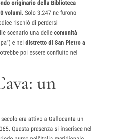
ondo originario della Biblioteca
0 volumi
. Solo 3.247 ne furono
odice rischiò di perdersi
le scenario una delle
comunità
pa”) e nel
distretto di San Pietro a
potrebbe poi essere confluito nel
Cava: un
X secolo era attivo a Gallocanta un
065. Questa presenza si inserisce nel
iodo aureo nell’Italia meridionale.