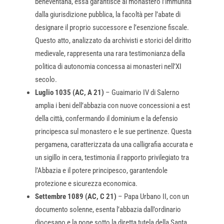
beneventana, essa garantisce al monastero l’immunità
dalla giurisdizione pubblica, la facoltà per l’abate di
designare il proprio successore e l’esenzione fiscale.
Questo atto, analizzato da archivisti e storici del diritto
medievale, rappresenta una rara testimonianza della
politica di autonomia concessa ai monasteri nell’XI
secolo.
Luglio 1035 (AC, A 21)
– Guaimario IV di Salerno
amplia i beni dell’abbazia con nuove concessioni a est
della città, confermando il dominium e la defensio
principesca sul monastero e le sue pertinenze. Questa
pergamena, caratterizzata da una calligrafia accurata e
un sigillo in cera, testimonia il rapporto privilegiato tra
l’Abbazia e il potere principesco, garantendole
protezione e sicurezza economica.
Settembre 1089 (AC, C 21)
– Papa Urbano II, con un
documento solenne, esenta l’abbazia dall’ordinario
diocesano e la pone sotto la diretta tutela della Santa