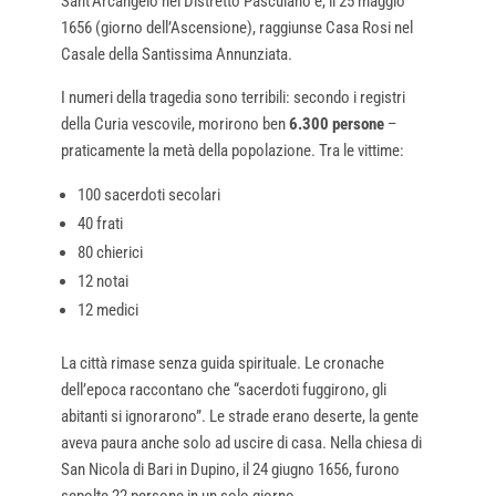
Sant’Arcangelo nel Distretto Pasculano e, il 25 maggio
1656 (giorno dell’Ascensione), raggiunse Casa Rosi nel
Casale della Santissima Annunziata.
I numeri della tragedia sono terribili: secondo i registri
della Curia vescovile, morirono ben
6.300 persone
–
praticamente la metà della popolazione. Tra le vittime:
100 sacerdoti secolari
40 frati
80 chierici
12 notai
12 medici
La città rimase senza guida spirituale. Le cronache
dell’epoca raccontano che “sacerdoti fuggirono, gli
abitanti si ignorarono”. Le strade erano deserte, la gente
aveva paura anche solo ad uscire di casa. Nella chiesa di
San Nicola di Bari in Dupino, il 24 giugno 1656, furono
sepolte 22 persone in un solo giorno.