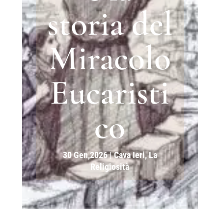
storia del
Miracolo
Eucaristi
co
30 Gen,2026
|
Cava Ieri
,
La
Religiosità