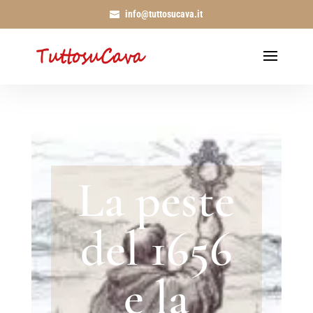
info@tuttosucava.it
La peste
del 1656
e la