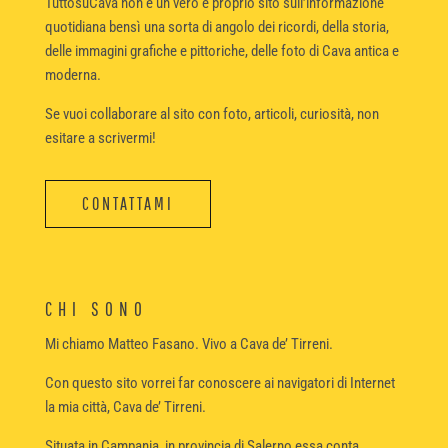
TuttosuCava non è un vero e proprio sito sull’informazione
quotidiana bensì una sorta di angolo dei ricordi, della storia,
delle immagini grafiche e pittoriche, delle foto di Cava antica e
moderna.
Se vuoi collaborare al sito con foto, articoli, curiosità, non
esitare a scrivermi!
CONTATTAMI
CHI SONO
Mi chiamo Matteo Fasano. Vivo a Cava de’ Tirreni.
Con questo sito vorrei far conoscere ai navigatori di Internet
la mia città, Cava de’ Tirreni.
Situata in Campania, in provincia di Salerno essa conta