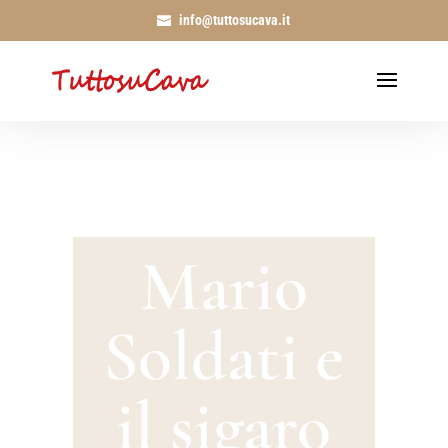
info@tuttosucava.it
Mario
Soldati e
il sigaro