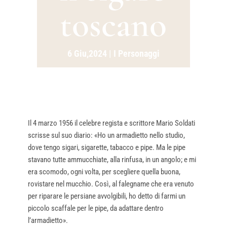
toscano
6 Giu,2024
|
I Personaggi
Il 4 marzo 1956 il celebre regista e scrittore Mario Soldati
scrisse sul suo diario: «Ho un armadietto nello studio,
dove tengo sigari, sigarette, tabacco e pipe. Ma le pipe
stavano tutte ammucchiate, alla rinfusa, in un angolo; e mi
era scomodo, ogni volta, per scegliere quella buona,
rovistare nel mucchio. Così, al falegname che era venuto
per riparare le persiane avvolgibili, ho detto di farmi un
piccolo scaffale per le pipe, da adattare dentro
l’armadietto».