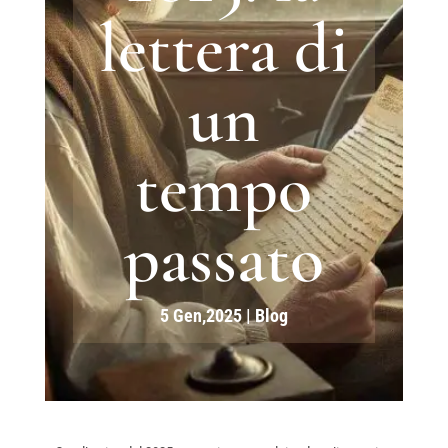
lettera di
un
tempo
passato
5 Gen,2025
|
Blog