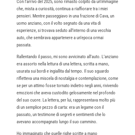
Con l’arrivo del 2025, sono rimasto colpito da un’immagine
che, mista a curiosità, continua a riaffiorare tra i miei
pensieri. Mentre passeggiavo in una frazione di Cava, un
uomo anziano, con il volto segnato da una vita di
esperienze, si trovava seduto all’interno di una vecchia
auto, che sembrava appartenere a un’epoca ormai
passata.
Rallentando il passo, mi sono avvicinato all’auto. L’anziano
era assorto nella lettura di una lettera, scritta a mano,
usurata sui bordi e ingiallita dal tempo. Il suo sguardo
rifletteva una miscela di nostalgia e contemplazione, come
se per un attimo fosse tornato indietro negli anni, rivivendo
emozioni che aveva custodito gelosamente nel profondo
del suo cuore. La lettera, per lui, rappresentava molto più
di un semplice pezzo di carta: era un legame con il
passato, un testimone di segreti e sentimenti che lo
avevano accompagnato lungo il suo cammino.
Ho immaginato che quelle righe scritte a mano