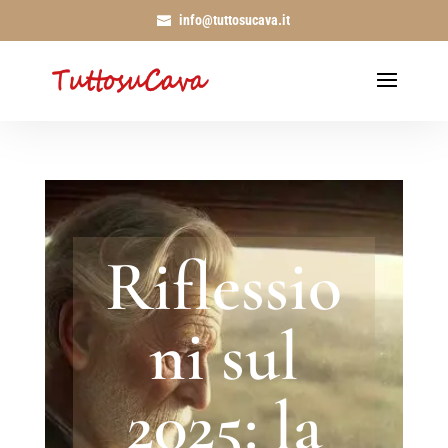
info@tuttosucava.it
Riflessio
ni sul
2025: la