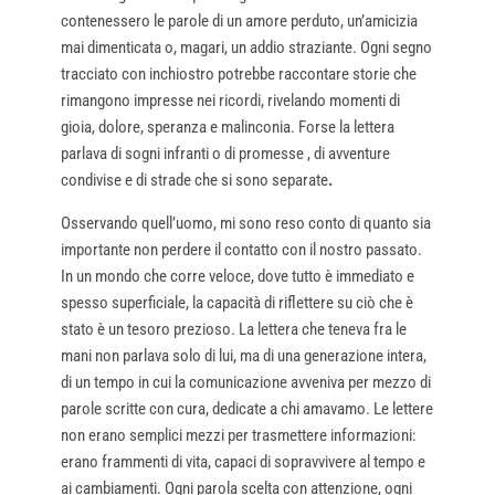
contenessero le parole di un amore perduto, un’amicizia
mai dimenticata o, magari, un addio straziante. Ogni segno
tracciato con inchiostro potrebbe raccontare storie che
rimangono impresse nei ricordi, rivelando momenti di
gioia, dolore, speranza e malinconia. Forse la lettera
parlava di sogni infranti o di promesse , di avventure
condivise e di strade che si sono separate
.
Osservando quell’uomo, mi sono reso conto di quanto sia
importante non perdere il contatto con il nostro passato.
In un mondo che corre veloce, dove tutto è immediato e
spesso superficiale, la capacità di riflettere su ciò che è
stato è un tesoro prezioso. La lettera che teneva fra le
mani non parlava solo di lui, ma di una generazione intera,
di un tempo in cui la comunicazione avveniva per mezzo di
parole scritte con cura, dedicate a chi amavamo. Le lettere
non erano semplici mezzi per trasmettere informazioni:
erano frammenti di vita, capaci di sopravvivere al tempo e
ai cambiamenti. Ogni parola scelta con attenzione, ogni